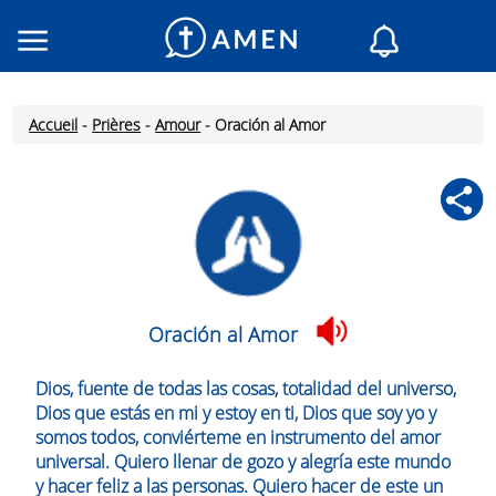
Consacré
Églises
Accueil
-
Prières
-
Amour
-
Oración al Amor
Lecture du jour
Mon AMEN
Messages du jour
Saint du jour
Prières
Connexion
Oración al Amor
Inscription
Dios, fuente de todas las cosas, totalidad del universo,
Dios que estás en mi y estoy en ti, Dios que soy yo y
somos todos, conviérteme en instrumento del amor
universal. Quiero llenar de gozo y alegría este mundo
y hacer feliz a las personas. Quiero hacer de este un