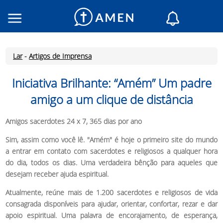
Religiosos
Igrejas
Lar
-
Artigos de Imprensa
Leitura do dia
Meu AMEN
Iniciativa Brilhante: “Amém” Um padre
amigo a um clique de distância
Mensagens do día
Santo do dia
Amigos sacerdotes 24 x 7, 365 dias por ano
Orações
Sim, assim como você lê. "Amém" é hoje o primeiro site do mundo
Inicia Sessão
a entrar em contato com sacerdotes e religiosos a qualquer hora
Inscreve-te
do dia, todos os dias. Uma verdadeira bênção para aqueles que
desejam receber ajuda espiritual.
Atualmente, reúne mais de 1.200 sacerdotes e religiosos de vida
consagrada disponíveis para ajudar, orientar, confortar, rezar e dar
apoio espiritual. Uma palavra de encorajamento, de esperança,