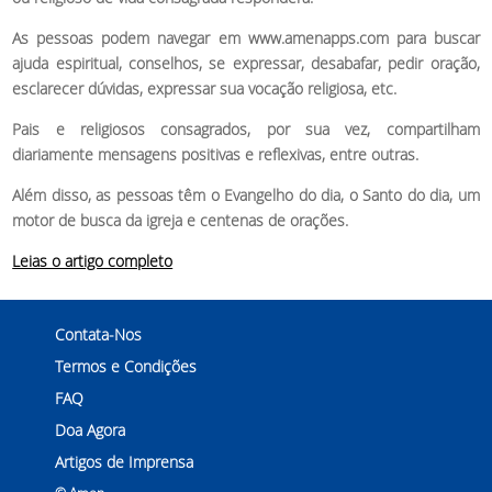
As pessoas podem navegar em www.amenapps.com para buscar
ajuda espiritual, conselhos, se expressar, desabafar, pedir oração,
esclarecer dúvidas, expressar sua vocação religiosa, etc.
Pais e religiosos consagrados, por sua vez, compartilham
diariamente mensagens positivas e reflexivas, entre outras.
Além disso, as pessoas têm o Evangelho do dia, o Santo do dia, um
motor de busca da igreja e centenas de orações.
Leias o artigo completo
Contata-Nos
Termos e Condições
FAQ
Doa Agora
Artigos de Imprensa