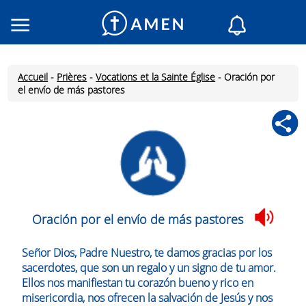
Consacré
Églises
Accueil
-
Prières
-
Vocations et la Sainte Église
-
Oración por
Lecture du jour
el envío de más pastores
Mon AMEN
Messages du jour
Saint du jour
Prières
Connexion
Inscription
Oración por el envío de más pastores
Señor Dios, Padre Nuestro, te damos gracias por los
sacerdotes, que son un regalo y un signo de tu amor.
Ellos nos manifiestan tu corazón bueno y rico en
misericordia, nos ofrecen la salvación de Jesús y nos