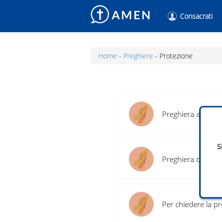
Consacrati
Home
-
Preghiere
-
Protezione
Preghiera a Maria 
Re
Fo
S
Preghiera di prot
Re
Fo
Per chiedere la p