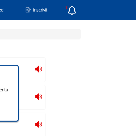
3
di
Inscriviti
venta