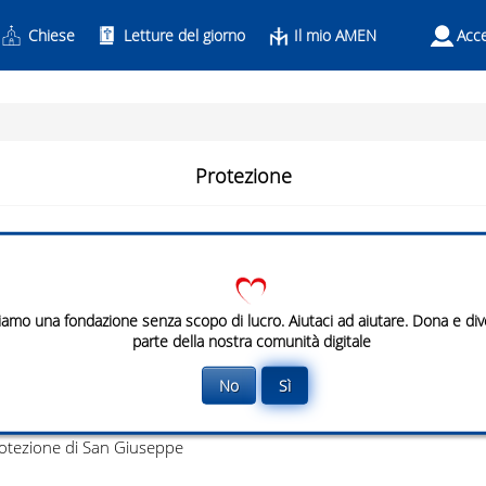
Chiese
Letture del giorno
Il mio AMEN
Acce
Protezione
per la Città e Paese
set
cus
iamo una fondazione senza scopo di lucro. Aiutaci ad aiutare. Dona e di
parte della nostra comunità digitale
ezione
No
Sì
set
cus
rotezione di San Giuseppe