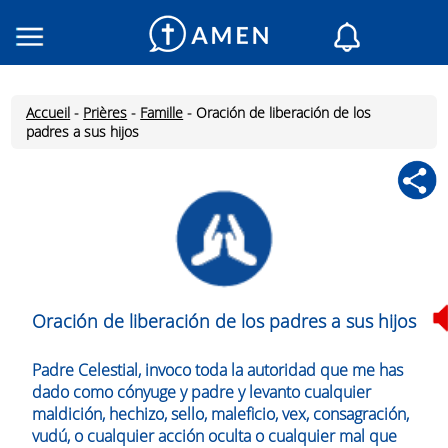
Consacré
Églises
Accueil
-
Prières
-
Famille
-
Oración de liberación de los
Lecture du jour
padres a sus hijos
Mon AMEN
Messages du jour
Saint du jour
Prières
Connexion
Inscription
Oración de liberación de los padres a sus hijos
Padre Celestial, invoco toda la autoridad que me has
dado como cónyuge y padre y levanto cualquier
maldición, hechizo, sello, maleficio, vex, consagración,
vudú, o cualquier acción oculta o cualquier mal que