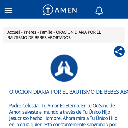
Consacré
Églises
Accueil
-
Prières
-
Famille
-
ORACIÓN DIARIA POR EL
Lecture du jour
BAUTISMO DE BEBES ABORTADOS
Mon AMEN
Messages du jour
Saint du jour
Prières
Connexion
Inscription
ORACIÓN DIARIA POR EL BAUTISMO DE BEBES 
Padre Celestial, Tu Amor Es Eterno. En tu Océano de
Amor, salvaste al mundo a través de Tu Único Hijo
Jesucristo hecho Hombre. Ahora mira a Tu Único Hijo
en la cruz, quien está constantemente sangrando por