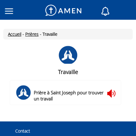
Consacré
Églises
Accueil
-
Prières
-
Travaille
Lecture du jour
Mon AMEN
Messages du jour
Saint du jour
Travaille
Prières
Connexion
Prière à Saint Joseph pour trouver
Inscription
un travail
Contact