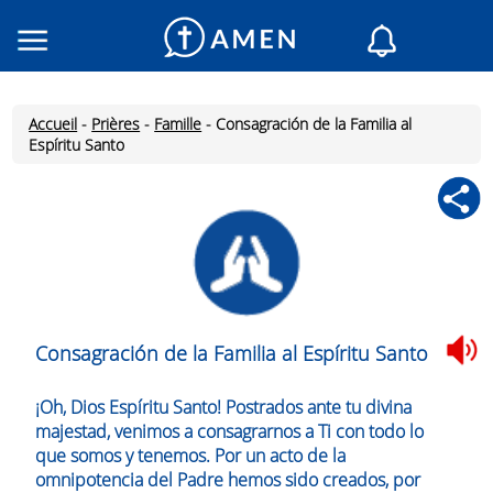
Consacré
Églises
Accueil
-
Prières
-
Famille
-
Consagración de la Familia al
Lecture du jour
Espíritu Santo
Mon AMEN
Messages du jour
Saint du jour
Prières
Connexion
Inscription
Consagración de la Familia al Espíritu Santo
¡Oh, Dios Espíritu Santo! Postrados ante tu divina
majestad, venimos a consagrarnos a Ti con todo lo
que somos y tenemos. Por un acto de la
omnipotencia del Padre hemos sido creados, por