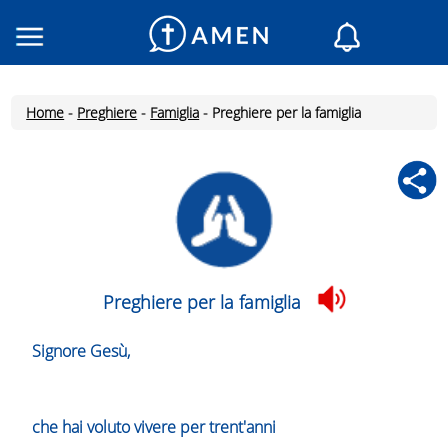
Consacrati
Chiese
Home
-
Preghiere
-
Famiglia
-
Preghiere per la famiglia
Letture del giorno
Il mio AMEN
Messaggi del giorno
Santo del giorno
Preghiere
Accedi
Preghiere per la famiglia
Inscriviti
Signore Gesù,
che hai voluto vivere per trent'anni