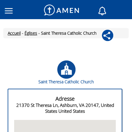
Consacré
Églises
Accueil
-
Églises
-
Saint Theresa Catholic Church
Lecture du jour
Mon AMEN
Messages du jour
Saint du jour
Prières
Saint Theresa Catholic Church
Connexion
Inscription
Adresse
21370 St Theresa Ln, Ashburn, VA 20147, United
States United States