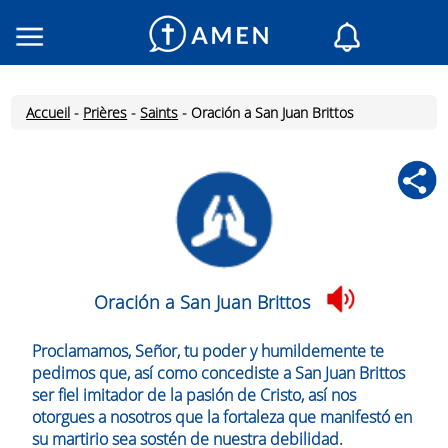
Consacré
Églises
Accueil
-
Prières
-
Saints
-
Oración a San Juan Brittos
Lecture du jour
Mon AMEN
Messages du jour
Saint du jour
Prières
Connexion
Oración a San Juan Brittos
Inscription
Proclamamos, Señor, tu poder y humildemente te
pedimos que, así como concediste a San Juan Brittos
ser fiel imitador de la pasión de Cristo, así nos
otorgues a nosotros que la fortaleza que manifestó en
su martirio sea sostén de nuestra debilidad.