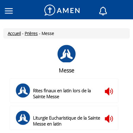
Consacré
Églises
Accueil
-
Prières
-
Messe
Lecture du jour
Mon AMEN
Messages du jour
Saint du jour
Messe
Prières
Connexion
Rites finaux en latin lors de la
Inscription
Sainte Messe
Liturgie Eucharistique de la Sainte
Messe en latin