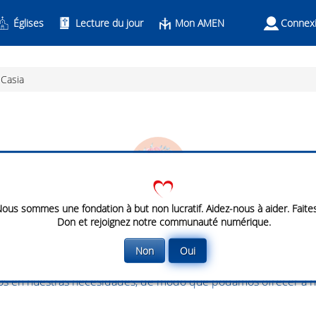
Églises
Lecture du jour
Mon AMEN
Connex
 Casia
set
cus
ous sommes une fondation à but non lucratif. Aidez-nous à aider. Faite
Santa Rita de Casia
Don et rejoignez notre communauté numérique.
de madre dedicada al hogar, de esposa comprensiva y religios
Non
Oui
or y llegar a la realización plena y perfecta de su voluntad. E
set
os en nuestras necesidades, de modo que podamos ofrecer a nu
cus