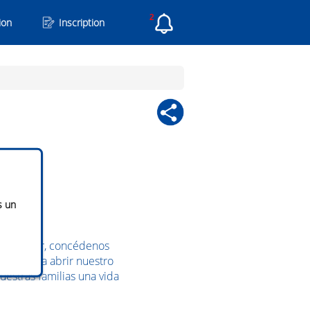
2
ion
Inscription
s un
a ejemplar, concédenos
nseñanos a abrir nuestro
estras familias una vida