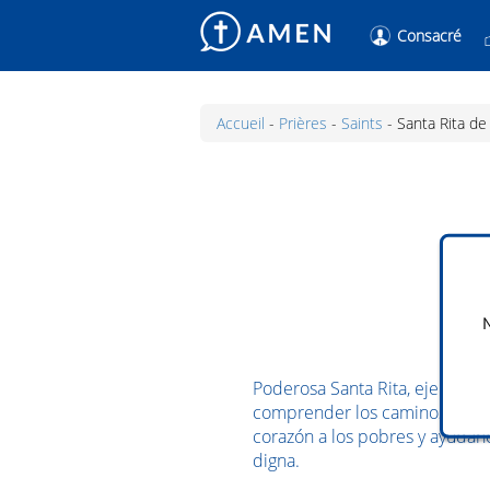
Consacré
Accueil
-
Prières
-
Saints
-
Santa Rita de
Re
Fo
N
Poderosa Santa Rita, ejemplo 
comprender los caminos del señ
Re
corazón a los pobres y ayúdan
Fo
digna.