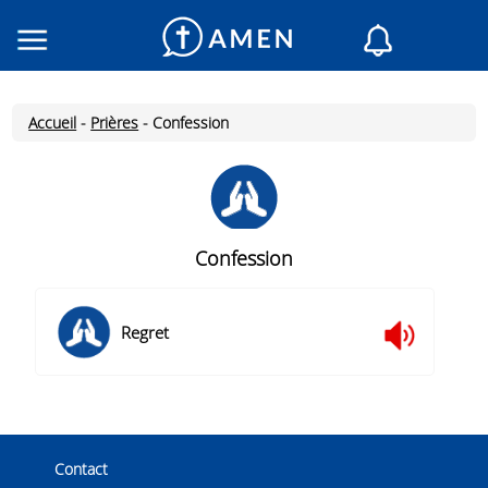
Consacré
Églises
Accueil
-
Prières
-
Confession
Lecture du jour
Mon AMEN
Messages du jour
Saint du jour
Confession
Prières
Connexion
Regret
Inscription
Contact