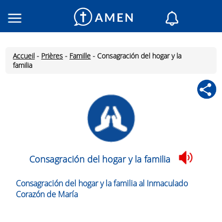
Consacré
Églises
Accueil
-
Prières
-
Famille
-
Consagración del hogar y la
Lecture du jour
familia
Mon AMEN
Messages du jour
Saint du jour
Prières
Connexion
Inscription
Consagración del hogar y la familia
Consagración del hogar y la familia al Inmaculado
Corazón de María