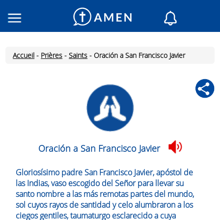
Consacré
Églises
Accueil
-
Prières
-
Saints
-
Oración a San Francisco Javier
Lecture du jour
Mon AMEN
Messages du jour
Saint du jour
Prières
Connexion
Oración a San Francisco Javier
Inscription
Gloriosísimo padre San Francisco Javier, apóstol de
las Indias, vaso escogido del Señor para llevar su
santo nombre a las más remotas partes del mundo,
sol cuyos rayos de santidad y celo alumbraron a los
ciegos gentiles, taumaturgo esclarecido a cuya