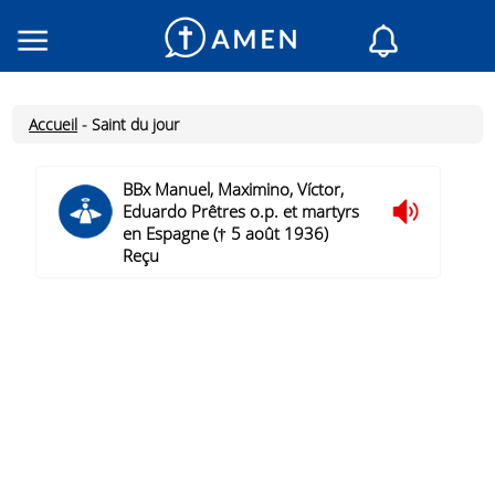
Consacré
Églises
Accueil
-
Saint du jour
Lecture du jour
Mon AMEN
BBx Manuel, Maximino, Víctor,
Eduardo Prêtres o.p. et martyrs
Messages du jour
en Espagne († 5 août 1936)
Saint du jour
Reçu
Prières
Connexion
Inscription