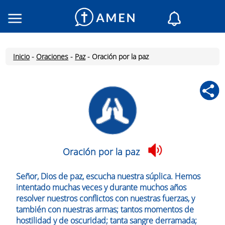
Consagrados
Iglesias
Inicio
-
Oraciones
-
Paz
-
Oración por la paz
Lectura del día
Mi AMEN
Mensajes del día
Santo del día
Oraciones
Inicia Sesión
Oración por la paz
Inscríbete
Señor, Dios de paz, escucha nuestra súplica. Hemos
intentado muchas veces y durante muchos años
resolver nuestros conflictos con nuestras fuerzas, y
también con nuestras armas; tantos momentos de
hostilidad y de oscuridad; tanta sangre derramada;