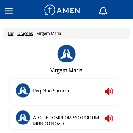
Religiosos
Igrejas
Lar
-
Orações
-
Virgem Maria
Leitura do dia
Meu AMEN
Mensagens do día
Santo do dia
Virgem Maria
Orações
Inicia Sessão
Perpétuo Socorro
Inscreve-te
ATO DE COMPROMISSO POR UM
MUNDO NOVO