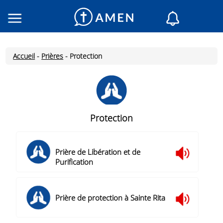
Consacré
Églises
Accueil
-
Prières
-
Protection
Lecture du jour
Mon AMEN
Messages du jour
Saint du jour
Protection
Prières
Connexion
Prière de Libération et de
Inscription
Purification
Prière de protection à Sainte Rita