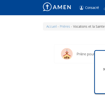
Consacré
Accueil
-
Prières
-
Vocations et la Sainte
Prière pour les vo
Re
Fo
N
Re
Fo