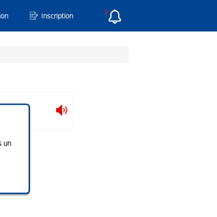
2
ion
Inscription
s un