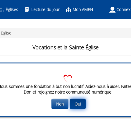
Églises
Lecture du jour
Mon AMEN
Connex
 Église
Vocations et la Sainte Église
cations
set
cus
ous sommes une fondation à but non lucratif. Aidez-nous à aider. Faite
Don et rejoignez notre communauté numérique.
Non
Oui
set
cus