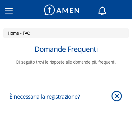
Consacrati
Chiese
Home
-
FAQ
Letture del giorno
Il mio AMEN
Domande Frequenti
Messaggi del giorno
Di seguito trovi le risposte alle domande più frequenti.
Santo del giorno
Preghiere
Accedi
Inscriviti
È necessaria la registrazione?
La registrazione non è richiesta per la maggior parte
delle funzionalità e dei contenuti. La registrazione è