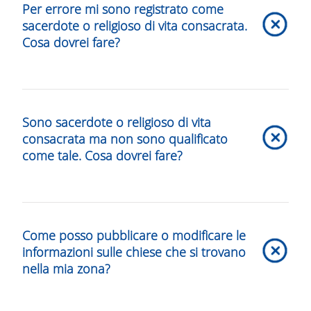
Per errore mi sono registrato come
necessaria solo per contattare un sacerdote o un
sacerdote o religioso di vita consacrata.
religioso di vita consacrata poiché dobbiamo avere
Cosa dovrei fare?
informazioni minime per poter operare.
Il tuo account rimarrà inattivo mentre confermiamo la
tua consacrazione. Se non siamo stati in grado di
Sono sacerdote o religioso di vita
confermare la tua consacrazione, il tuo account sarà
consacrata ma non sono qualificato
attivato come parrocchiano. Contattaci o attendi per
come tale. Cosa dovrei fare?
favore di ricevere la nostra email di conferma. Quindi
esci e accedi nuovamente al tuo account.
Inviaci un'e-mail con la tua richiesta a
support@amenapps.com. Ti chiederemo informazioni
Come posso pubblicare o modificare le
su di te per procedere alla modifica del tuo account.
informazioni sulle chiese che si trovano
nella mia zona?