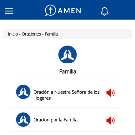
Consagrados
Iglesias
Inicio
-
Oraciones
-
Familia
Lectura del día
Mi AMEN
Mensajes del día
Santo del día
Familia
Oraciones
Inicia Sesión
Oración a Nuestra Señora de los
Inscríbete
Hogares
Oracion por la Familia